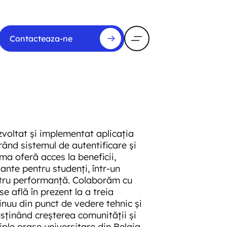
Contacteaza-ne
oltat și implementat aplicația
rând sistemul de autentificare și
rma oferă acces la beneficii,
vante pentru studenți, într-un
ntru performanță. Colaborăm cu
se află în prezent la a treia
nuu din punct de vedere tehnic și
usținând creșterea comunității și
iple orașe universitare din Belgia.