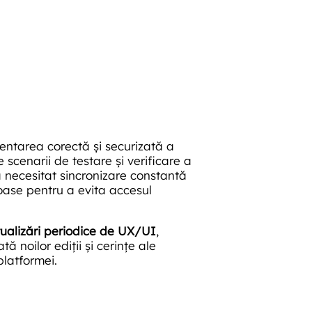
entarea corectă și securizată a
e scenarii de testare și verificare a
ea a necesitat sincronizare constantă
roase pentru a evita accesul
ualizări periodice de UX/UI
,
 noilor ediții și cerințe ale
platformei.