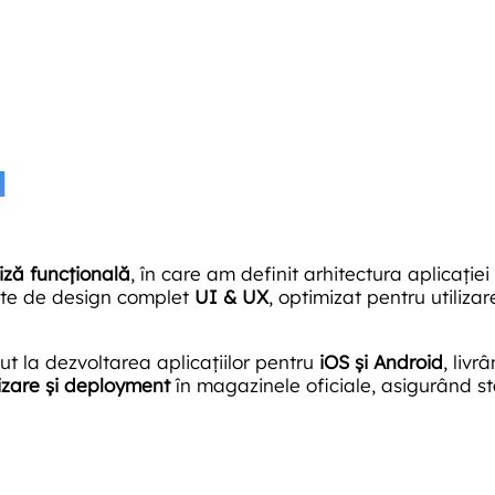
u
iză funcțională
, în care am definit arhitectura aplicației
ate de design complet
UI & UX
, optimizat pentru utilizar
t la dezvoltarea aplicațiilor pentru
iOS și Android
, livr
izare și deployment
în magazinele oficiale, asigurând st