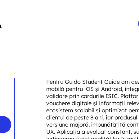
Pentru Guido Student Guide am dezv
mobilă pentru iOS și Android, integ
validare prin cardurile ISIC. Platfo
vouchere digitale și informații rele
ecosistem scalabil și optimizat pe
clientul de peste 8 ani, iar produsul 
versiune majoră, îmbunătățită conti
UX. Aplicația a evoluat constant, s
extinderea funcționalităților în mult